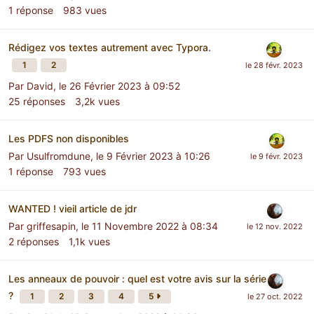
1
réponse
983
vues
Rédigez vos textes autrement avec Typora.
1
2
Par
David
,
le 26 Février 2023 à 09:52
25
réponses
3,2k
vues
Les PDFS non disponibles
Par
Usulfromdune
,
le 9 Février 2023 à 10:26
1
réponse
793
vues
WANTED ! vieil article de jdr
Par
griffesapin
,
le 11 Novembre 2022 à 08:34
2
réponses
1,1k
vues
Les anneaux de pouvoir : quel est votre avis sur la série
?
1
2
3
4
5