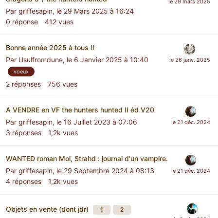
Par
griffesapin
,
le 29 Mars 2025 à 16:24
0
réponse
412
vues
Bonne année 2025 à tous !!
Par
Usulfromdune
,
le 6 Janvier 2025 à 10:40
voeux
2
réponses
756
vues
A VENDRE en VF the hunters hunted II éd V20
Par
griffesapin
,
le 16 Juillet 2023 à 07:06
3
réponses
1,2k
vues
WANTED roman Moi, Strahd : journal d'un vampire.
Par
griffesapin
,
le 29 Septembre 2024 à 08:13
4
réponses
1,2k
vues
Objets en vente (dont jdr)
1
2