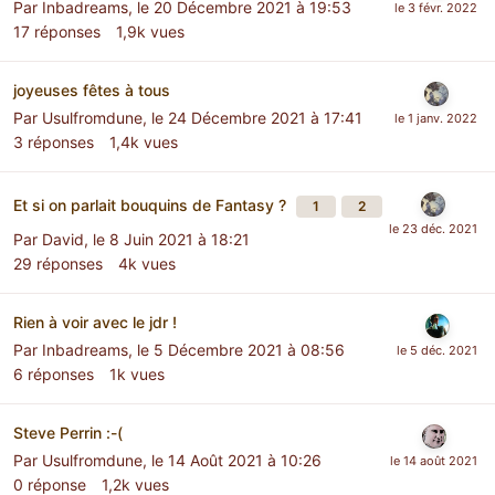
Par
Inbadreams
,
le 20 Décembre 2021 à 19:53
17
réponses
1,9k
vues
joyeuses fêtes à tous
Par
Usulfromdune
,
le 24 Décembre 2021 à 17:41
3
réponses
1,4k
vues
Et si on parlait bouquins de Fantasy ?
1
2
Par
David
,
le 8 Juin 2021 à 18:21
29
réponses
4k
vues
Rien à voir avec le jdr !
Par
Inbadreams
,
le 5 Décembre 2021 à 08:56
6
réponses
1k
vues
Steve Perrin :-(
Par
Usulfromdune
,
le 14 Août 2021 à 10:26
0
réponse
1,2k
vues