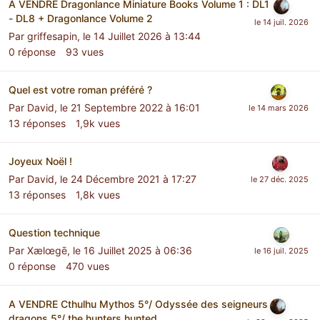
A VENDRE Dragonlance Miniature Books Volume 1 : DL1
- DL8 + Dragonlance Volume 2
Par
griffesapin
,
le 14 Juillet 2026 à 13:44
0
réponse
93
vues
Quel est votre roman préféré ?
Par
David
,
le 21 Septembre 2022 à 16:01
13
réponses
1,9k
vues
Joyeux Noël !
Par
David
,
le 24 Décembre 2021 à 17:27
13
réponses
1,8k
vues
Question technique
Par
Xælœgē
,
le 16 Juillet 2025 à 06:36
0
réponse
470
vues
A VENDRE Cthulhu Mythos 5°/ Odyssée des seigneurs
dragons 5°/ the hunters hunted