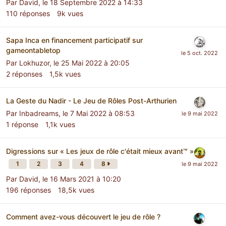
Par
David
,
le 18 Septembre 2022 à 14:33
110
réponses
9k
vues
Sapa Inca en financement participatif sur
gameontabletop
Par
Lokhuzor
,
le 25 Mai 2022 à 20:05
2
réponses
1,5k
vues
La Geste du Nadir - Le Jeu de Rôles Post-Arthurien
Par
Inbadreams
,
le 7 Mai 2022 à 08:53
1
réponse
1,1k
vues
Digressions sur « Les jeux de rôle c'était mieux avant™ »
1
2
3
4
8
Par
David
,
le 16 Mars 2021 à 10:20
196
réponses
18,5k
vues
Comment avez-vous découvert le jeu de rôle ?