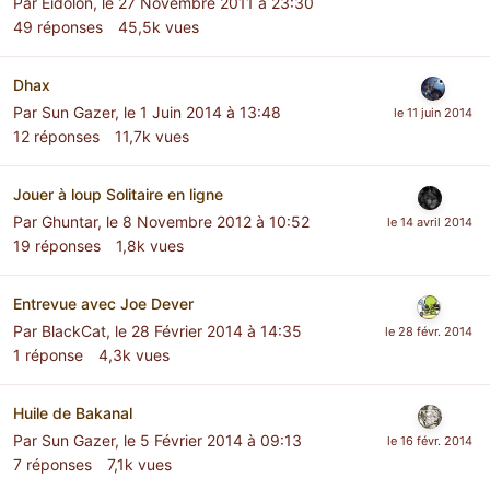
Par
Eidolon
,
le 27 Novembre 2011 à 23:30
49
réponses
45,5k
vues
Dhax
Par
Sun Gazer
,
le 1 Juin 2014 à 13:48
12
réponses
11,7k
vues
Jouer à loup Solitaire en ligne
Par
Ghuntar
,
le 8 Novembre 2012 à 10:52
19
réponses
1,8k
vues
Entrevue avec Joe Dever
Par
BlackCat
,
le 28 Février 2014 à 14:35
1
réponse
4,3k
vues
Huile de Bakanal
Par
Sun Gazer
,
le 5 Février 2014 à 09:13
7
réponses
7,1k
vues