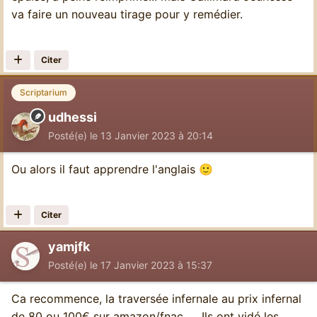
va faire un nouveau tirage pour y remédier.
Citer
Scriptarium
udhessi
Posté(e)
le 13 Janvier 2023 à 20:14
Ou alors il faut apprendre l'anglais
🙂
Citer
yamjfk
Posté(e)
le 17 Janvier 2023 à 15:37
Ca recommence, la traversée infernale au prix infernal
de 80 ou 100€ sur amazon/fnac .... Ils ont vidé les