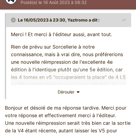
Posté(e)
le 16 Août 2023 à 08:32
Le 16/05/2023 à 23:30,
Yaztromo
a dit :
Merci ! Et merci à l'éditeur aussi, avant tout.
Rien de prévu sur Sorcellerie à notre
connaissance, mais à vrai dire, nous préférerions
une nouvelle réimpression de l'excellente 4e
édition à l'identique plutôt qu'une 5e édition, car
les 4 tomes en v5 "occuperaient la place" de 4 LS
ou DF potentiellement peu ou pas réédités, et
dans un contexte de réduction drastique des
Dérouler
sorties annuelles de LDVELH, chaque titre est
précieux, donc autant ne pas trop faire de la
Bonjour et désolé de ma réponse tardive. Merci pour
réédition de choses déjà rééditées dans un passé
votre réponse et effectivement merci à l'éditeur.
pas très lointain, dans la mesure du possible
Une nouvelle réimpression serait très bien car la sortie
(sachant qu'il y a aussi 4 QdG encore candidats à
de la V4 étant récente, autant laisser les V5 pour