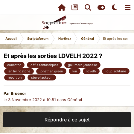
Accueil
Scriptaforum
Narthex
Général
Et après les sorti
Et après les sorties LDVELH 2022 ?
collector
défis fantastiques
gallimard jeunesse
ian livingstone
jonathan green
kaï
ldvelh
loup solitaire
réédition
steve jackson
Par
Bruenor
le 3 Novembre 2022 à 10:51
dans
Général
Répondre à ce sujet