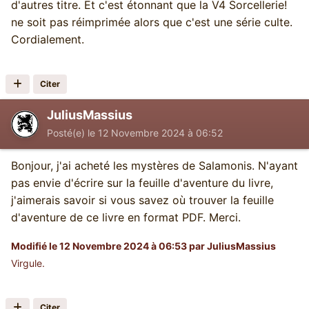
la réédition v5 comme "concurrents" potentiels à
d'autres titre. Et c'est étonnant que la V4 Sorcellerie!
des LS et des DF).
ne soit pas réimprimée alors que c'est une série culte.
Cordialement.
Nous allons donc plutôt plaider dans ce sens
auprès de notre partenaire Gallimard Jeunesse.
Citer
JuliusMassius
Posté(e)
le 12 Novembre 2024 à 06:52
Bonjour, j'ai acheté les mystères de Salamonis. N'ayant
pas envie d'écrire sur la feuille d'aventure du livre,
j'aimerais savoir si vous savez où trouver la feuille
d'aventure de ce livre en format PDF. Merci.
Modifié
le 12 Novembre 2024 à 06:53
par JuliusMassius
Virgule.
Citer