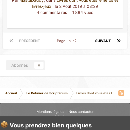
Par
MastaDaddy
, dans
Livres dont vous êtes le héros et
livres-jeux
,
 le 2 Août 2019 à 08:29
4 commentaires 
1 884 vues
PRÉCÉDENT
Page 1 sur 2
SUIVANT
Abonnés
0
Accueil
Le Potinier de Scriptarium
Livres dont vous êtes le héros et 
Mentions légales
Nous contacter
© Scriptarium
Vous prendrez bien quelques