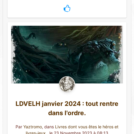
LDVELH janvier 2024 : tout rentre
dans l'ordre.
Par
Yaztromo
, dans
Livres dont vous êtes le héros et
livres-jeux
,
 le 23 Novembre 2023 à 08:13