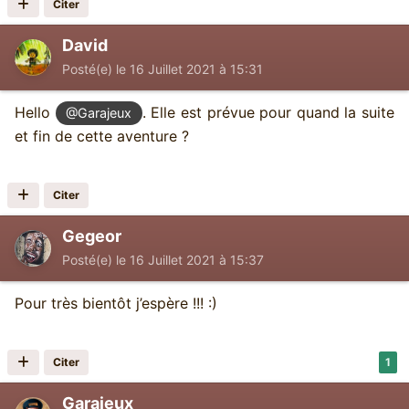
Citer
David
Posté(e)
le 16 Juillet 2021 à 15:31
Hello
. Elle est prévue pour quand la suite
@Garajeux
et fin de cette aventure ?
Citer
Gegeor
Posté(e)
le 16 Juillet 2021 à 15:37
Pour très bientôt j’espère !!! :)
Citer
1
Garajeux