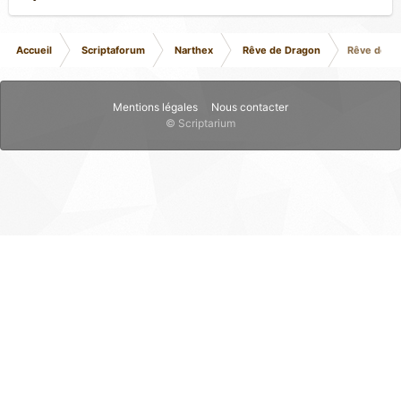
Accueil
Scriptaforum
Narthex
Rêve de Dragon
Rêve de Dr
Mentions légales
Nous contacter
© Scriptarium