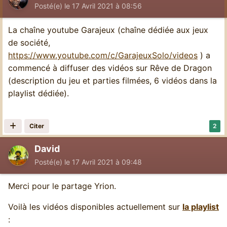
Posté(e)
le 17 Avril 2021 à 08:56
La chaîne youtube Garajeux (chaîne dédiée aux jeux
de société,
https://www.youtube.com/c/GarajeuxSolo/videos
) a
commencé à diffuser des vidéos sur Rêve de Dragon
(description du jeu et parties filmées, 6 vidéos dans la
playlist dédiée).
Citer
2
David
Posté(e)
le 17 Avril 2021 à 09:48
Merci pour le partage Yrion.
Voilà les vidéos disponibles actuellement sur
la playlist
: