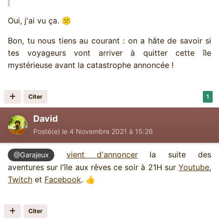
Oui, j'ai vu ça.
😕
Bon, tu nous tiens au courant : on a hâte de savoir si
tes voyageurs vont arriver à quitter cette île
mystérieuse avant la catastrophe annoncée !
Citer
1
David
Posté(e)
le 4 Novembre 2021 à 15:26
vient d'annoncer
la suite des
@Garajeux
aventures sur l'île aux rêves ce soir à 21H sur
Youtube
,
Twitch
et
Facebook
.
👍
Citer