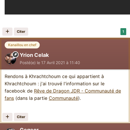
Citer
1
Kanaillou en chef
Yrion Celak
Posté(e)
le 17 Avril 2021 à 11:40
Rendons à Khrachtchoum ce qui appartient à
Khrachtchoum : j'ai trouvé l'information sur le
facebook de
Rêve de Dragon JDR - Communauté de
fans
(dans la partie
Communauté
).
Citer
Gegeor