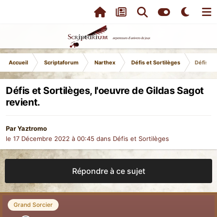
Accueil
Scriptaforum
Narthex
Défis et Sortilèges
Défis et
Défis et Sortilèges, l'oeuvre de Gildas Sagot
revient.
Par
Yaztromo
le 17 Décembre 2022 à 00:45
dans
Défis et Sortilèges
Répondre à ce sujet
Grand Sorcier