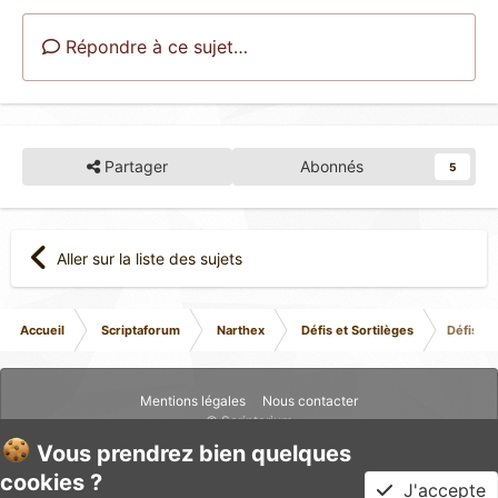
Répondre à ce sujet…
Partager
Abonnés
5
Aller sur la liste des sujets
Accueil
Scriptaforum
Narthex
Défis et Sortilèges
Défis et
Mentions légales
Nous contacter
© Scriptarium
Vous prendrez bien quelques
cookies ?
J'accepte