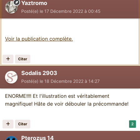
Yaztromo
Posté(e)
le 17 Décembre 2022 à 00:45
Voir la publication complète.
Citer
Sodalis 2903
Posté(e)
le 18 Décembre 2022 à 14:27
ENORME!!!! Et l'illustration est véritablement
magnifique! Hâte de voir débouler la précommande!
Citer
2
Pterozus 14