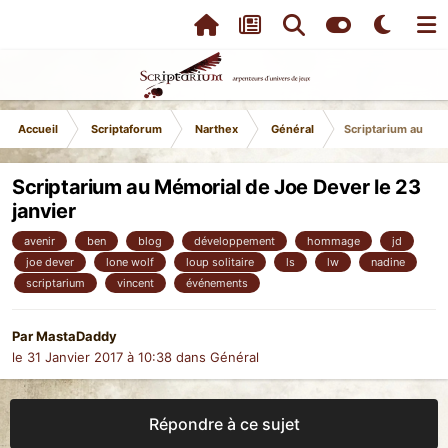
Accueil
Scriptaforum
Narthex
Général
Scriptarium au Mém
Scriptarium au Mémorial de Joe Dever le 23
janvier
avenir
ben
blog
développement
hommage
jd
joe dever
lone wolf
loup solitaire
ls
lw
nadine
scriptarium
vincent
événements
Par
MastaDaddy
le 31 Janvier 2017 à 10:38
dans
Général
Répondre à ce sujet