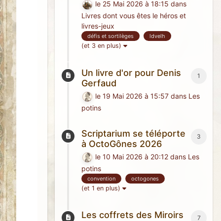
le 25 Mai 2026 à 18:15
dans
Livres dont vous êtes le héros et
livres-jeux
défis et sortilèges
ldvelh
(et 3 en plus)
Un livre d'or pour Denis
1
Gerfaud
le 19 Mai 2026 à 15:57
dans
Les
potins
Scriptarium se téléporte
3
à OctoGônes 2026
le 10 Mai 2026 à 20:12
dans
Les
potins
convention
octogones
(et 1 en plus)
Les coffrets des Miroirs
7