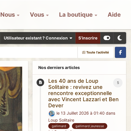
Nous
Vous
La boutique
Aide
Utilisateur existant ? Connexion
S’inscrire
Toute l’activité
Facebook
Nos derniers articles
Les 40 ans de Loup
5
Solitaire : revivez une
rencontre exceptionnelle
avec Vincent Lazzari et Ben
Dever
le 13 Juillet 2026 à 01:40
dans
Loup Solitaire
gallimard
gallimard jeunesse