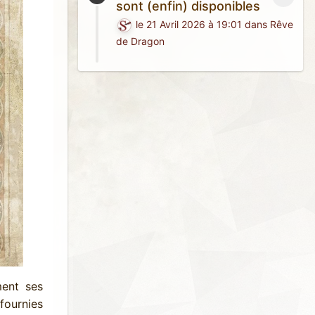
sont (enfin) disponibles
le 21 Avril 2026 à 19:01
dans
Rêve
de Dragon
ment ses
 fournies