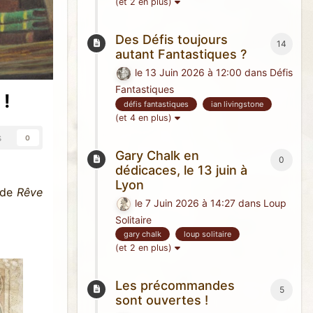
(et 2 en plus)
Des Défis toujours
14
autant Fantastiques ?
le 13 Juin 2026 à 12:00
dans
Défis
Fantastiques
 !
défis fantastiques
ian livingstone
(et 4 en plus)
s
0
Gary Chalk en
0
dédicaces, le 13 juin à
Lyon
n de
Rêve
le 7 Juin 2026 à 14:27
dans
Loup
Solitaire
gary chalk
loup solitaire
(et 2 en plus)
Les précommandes
5
sont ouvertes !