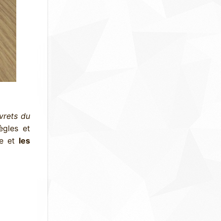
vrets du
ègles et
re et
les