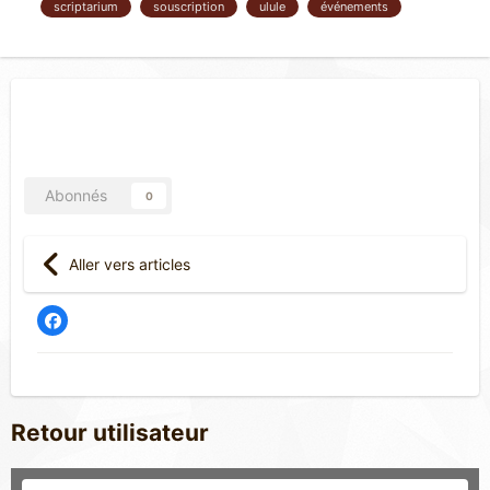
scriptarium
souscription
ulule
événements
Abonnés
0
Aller vers articles
Retour utilisateur