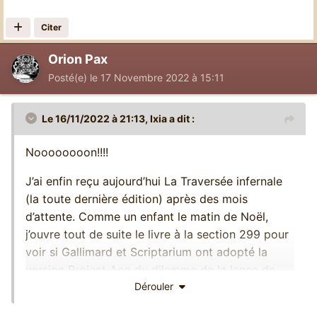
Citer
Orion Pax
Posté(e)
le 17 Novembre 2022 à 15:11
Le 16/11/2022 à 21:13,
Ixia
a dit :
Noooooooon!!!!
J’ai enfin reçu aujourd’hui La Traversée infernale
(la toute dernière édition) après des mois
d’attente. Comme un enfant le matin de Noël,
j’ouvre tout de suite le livre à la section 299 pour
voir si Gallimard et Scriptarium ont adopté la
version Project Aon du dilemme de la lance de
Rhygar. Hourra! C’est ce qu’ils ont fait! Le
Dérouler
changement a été apporté!