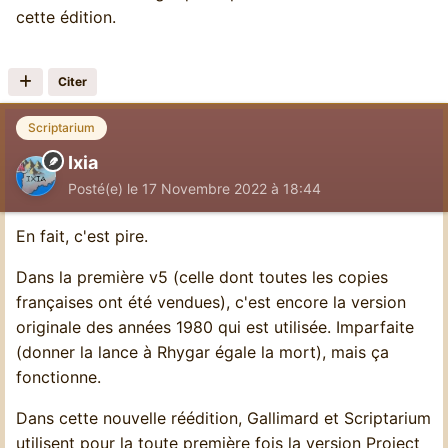
cette édition.
point nous, lecteurs de Loup Solitaire, sommes
chanceux de compter sur le fruit de vos efforts.
Vous savez tout le respect que j'éprouve à votre
Citer
endroit.
Scriptarium
Mais celle-là fait très mal.
Ixia
Posté(e)
le 17 Novembre 2022 à 18:44
En fait, c'est pire.
Dans la première v5 (celle dont toutes les copies
françaises ont été vendues), c'est encore la version
originale des années 1980 qui est utilisée. Imparfaite
(donner la lance à Rhygar égale la mort), mais ça
fonctionne.
Dans cette nouvelle réédition, Gallimard et Scriptarium
utilisent pour la toute première fois la version Project