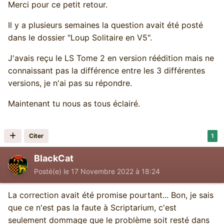
Merci pour ce petit retour.
Sauf que… Gallimard a oublié d’inverser les
numéros de paragraphe!
Il y a plusieurs semaines la question avait été posté
dans le dossier "Loup Solitaire en V5".
Conséquence. Si vous avez la lance et que vous
ne voulez pas vous en séparer, le livre vous
J'avais reçu le LS Tome 2 en version réédition mais ne
envoie voir les Noudics au 118.
connaissant pas la différence entre les 3 différentes
versions, je n'ai pas su répondre.
Et si vous n’avez pas la lance magique ou que
vous choisissez de la donner à Rhygar? Direction
Maintenant tu nous as tous éclairé.
les Monstres d’Enfer au paragraphe 102. Il est
donc désormais impossible de réussir La
Citer
1
Traversée infernale sans posséder la lance
magique.
BlackCat
Posté(e)
le 17 Novembre 2022 à 18:24
J’apprécie énormément les rééditions et tous les
efforts qui sont mis par Scriptarium, les
La correction avait été promise pourtant... Bon, je sais
traducteurs et l’éditeur pour améliorer et bonifier
que ce n'est pas la faute à Scriptarium, c'est
les livres. Je sais à quel point vous travaillez fort,
seulement dommage que le problème soit resté dans
à quel point vous êtes des passionnés et à quel