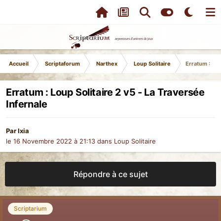
Accueil
Scriptaforum
Narthex
Loup Solitaire
Erratum : Lou
Erratum : Loup Solitaire 2 v5 - La Traversée
Infernale
Par
Ixia
le 16 Novembre 2022 à 21:13
dans
Loup Solitaire
Répondre à ce sujet
Scriptarium