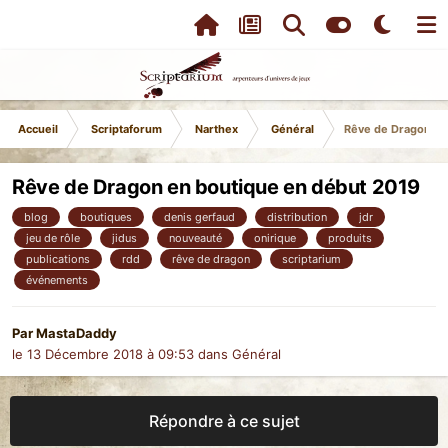
Accueil
Scriptaforum
Narthex
Général
Rêve de Dragon en
Rêve de Dragon en boutique en début 2019
blog
boutiques
denis gerfaud
distribution
jdr
jeu de rôle
jidus
nouveauté
onirique
produits
publications
rdd
rêve de dragon
scriptarium
événements
Par
MastaDaddy
le 13 Décembre 2018 à 09:53
dans
Général
Répondre à ce sujet