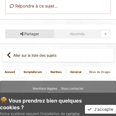
Répondre à ce sujet…
Partager
Abonnés
0
Aller sur la liste des sujets
Accueil
Scriptaforum
Narthex
Général
Rêve de Dragon en
Mentions légales
Nous contacter
© Scriptarium
Vous prendrez bien quelques
cookies ?
J'accepte
Notre système requiert l'installation de
certains