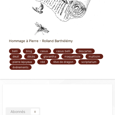
Hommage à Pierre - Rolland Barthélémy
belli
blog
casus
casus belli
descartes
deuil
décès
glorantha
maquettiste
multisim
pierre lejoyeux
rdd
rêve de dragon
scriptarium
événements
Abonnés
0