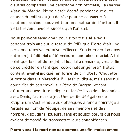
d'autres comparses une campagne non officielle,
Le Dernier
Matin du Monde
. Pierre s'était écarté pendant quelques
années du milieu du jeu de rôle pour se consacrer à
d'autres passions, souvent tournées autour de l'écriture. Il
y était revenu avec le succès que l'on sait.
Nous pouvons témoigner, pour avoir travaillé avec lui
pendant trois ans sur le retour de RdD, que Pierre était une
personne réactive, créative, efficace. Son intervention dans
notre projet éditorial a été majeure, son talent crucial. À tel
point que le chef de projet, Jidus, lui a demandé, vers la fin,
de se créditer en tant que "coordinateur général". Il était
content, avait-il indiqué, en forme de clin d’œil : "Chouette,
je monte dans la hiérarchie !" Il était pudique, mais sans nul
doute fier de son travail sur
Rêve de Dragon
, venant
clôturer une aventure ludique entamée il y a des décennies
avec Denis, l'auteur du jeu. Une petite délégation de
Scriptarium s'est rendue aux obsèques a rendu hommage à
l'artiste au nom de l'équipe, de ses membres et des
nombreux soutiens, joueurs, fans et souscripteurs qui nous
avaient demandé de transmettre leurs condoléances.
Pierre voyait la mort non pas comme une fin, mais comme