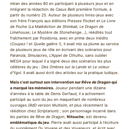
mitan des années 80 en participant à plusieurs jeux et en
intégrant la rédaction de
Casus Belli
première formule, à
partir du numéro 25. Auteur de plusieurs livres-jeux avec
son frère François aux éditions
Presses Pocket
et
Le Livre
de Poche
(
La Malédiction de Shimbali
,
Le Dragon de
Limehouse
,
Le Mystère de Stonehenge
...), réédités tout
fraîchement par Posidonia, avec en prime deux inédits
(
Coupez !
et
Quelle galère !
), il avait mis sa plume au service
de plusieurs jeux de rôle en écrivant des scénarios pour
Paranoïa
,
Simulacres
,
L'Appel de Cthulhu
, sans oublier
MEGA
pour lequel il a signé deux des scénarios les plus
célèbres du jeu :
Des Ombres sur la Lande
et
Le voleur
d'Ygol
. Il avait aussi écrit des articles sur la pratique ludique.
Mais c'est surtout son intervention sur
Rêve de Dragon
qui
a marqué les mémoires.
Joueur pendant une dizaine
d'années à la table de Denis Gerfaud, il a activement
participé au suivi du jeu en maquettant de nombreux
ouvrages (
RdD
version
Multisim
, et plus récemment la
réédition chez
Scriptarium
) ; son personnage incarné dans
les parties de
Rêve de Dragon
,
Nitouche
, est devenu
emblématique du jeu
. Pierre avait aussi participé à l'écriture
du supplément
Du Voyage et des Voyageurs
, et écrit avec