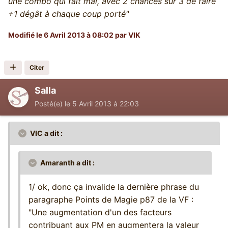
une combo qui fait mal, avec 2 chances sur 3 de faire
+1 dégât à chaque coup porté"
Modifié
le 6 Avril 2013 à 08:02
par VIK
Citer
Salla
Posté(e)
le 5 Avril 2013 à 22:03
VIC a dit :
Amaranth a dit :
1/ ok, donc ça invalide la dernière phrase du
paragraphe Points de Magie p87 de la VF :
"Une augmentation d'un des facteurs
contribuant aux PM en augmentera la valeur