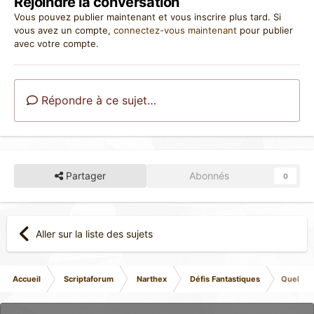
Rejoindre la conversation
Vous pouvez publier maintenant et vous inscrire plus tard. Si
vous avez un compte,
connectez-vous maintenant
pour publier
avec votre compte.
Répondre à ce sujet…
Partager
Abonnés
0
Aller sur la liste des sujets
Accueil
Scriptaforum
Narthex
Défis Fantastiques
Quelques