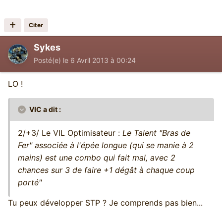
Citer
Sykes
Posté(e)
le 6 Avril 2013 à 00:24
LO !
VIC a dit :
2/+3/ Le VIL Optimisateur :
Le Talent "Bras de
Fer" associée à l'épée longue (qui se manie à 2
mains) est une combo qui fait mal, avec 2
chances sur 3 de faire +1 dégât à chaque coup
porté"
Tu peux développer STP ? Je comprends pas bien...