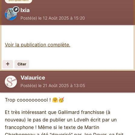
Ixia
Posté(e)
le 12 Août 2025 à 15:20
Voir la publication complète.
Citer
Valaurice
Posté(e)
le 21 Août 2025 à 13:05
Trop coooooooool !
🤗
🥳
Et très intéressant que Gallimard franchisse (à
nouveau) le pas de publier un Ldvelh écrit par un
francophone ! Même si le texte de Martin
Charbonneau a été "deverisé" par Joe Dever, ça fait