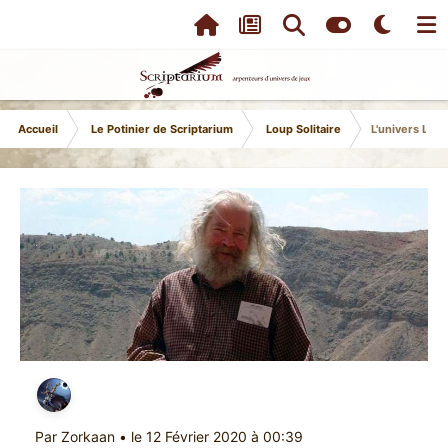
Accueil
Le Potinier de Scriptarium
Loup Solitaire
L'univers Loup
Par
Zorkaan
•
le 12 Février 2020 à 00:39