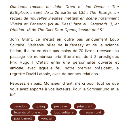
Quelques romans de John Grant et Joe Dever - The
Birthplace, inspiré de la 2e partie de LS5 ; The Tellings, un
recueil de nouvelles inédites mettant en scène notamment
Viveka et Banedon (ici au Dessi face au Gagadoth !), et
l'édition US de The Dark Door Opens, inspiré de LS1.
John Grant, ce n'était en outre pas uniquement Loup
Solitaire. Véritable pilier de la fantasy et de la science
fiction, il aura en écrit pas moins de 70 livres, recevant au
passage de nombreux prix littéraires, dont 3 prestigieux
Prix Hugo ! C'était enfin une personnalité ouverte et
amicale, avec laquelle feu notre premier président, le
regretté David Latapie, avait de bonnes relations.
Reposez en paix, Monsieur Grant, merci pour tout ce que
vous avez apporté à vos lecteurs. Pour le Sommerlund et le
Kaï !
banedon
gnaag
joe dever
john grant
legends of lone wolf
loup solitaire
magnamund
paul barnett
vonotar