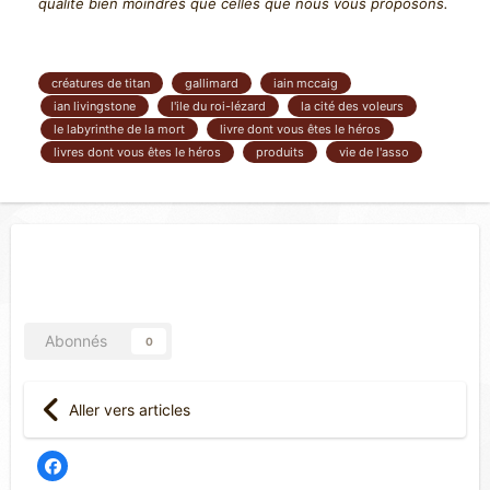
qualité bien moindres que celles que nous vous proposons.
créatures de titan
gallimard
iain mccaig
ian livingstone
l'ile du roi-lézard
la cité des voleurs
le labyrinthe de la mort
livre dont vous êtes le héros
livres dont vous êtes le héros
produits
vie de l'asso
Abonnés
0
Aller vers articles