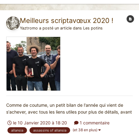
Meilleurs scriptavœux 2020 !
Yaztromo
a posté un article dans
Les potins
Comme de coutume, un petit bilan de l'année qui vient de
s'achever, avec tous les liens utiles pour plus de détails, avant
de (nous pour) vous souhaiter plein de beaux projets pour
le 10 Janvier 2020 à 18:20
1 commentaire
2020 ! À retenir pour 2019 : Publications : campagne Maudit
(et 38 en plus)
allansia
assassins of allansia
Trésor pour Défis Fantastiques, et réédit...