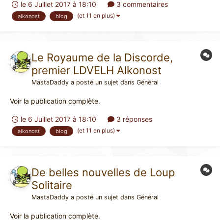
le 6 Juillet 2017 à 18:10
3 commentaires
mais nous vous invitons à le commander auprès de votre
(et 11 en plus)
alkonost
blog
libraire) est une réédition (la première version était déj...
Le Royaume de la Discorde,
premier LDVELH Alkonost
MastaDaddy
a posté un sujet dans
Général
Voir la publication complète.
le 6 Juillet 2017 à 18:10
3 réponses
(et 11 en plus)
alkonost
blog
De belles nouvelles de Loup
Solitaire
MastaDaddy
a posté un sujet dans
Général
Voir la publication complète.