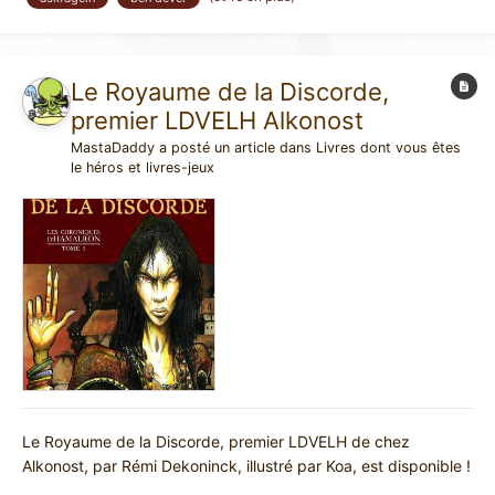
des livres précédents. On ne va pas vous spoiler,...
Le Royaume de la Discorde,
premier LDVELH Alkonost
MastaDaddy
a posté un article dans
Livres dont vous êtes
le héros et livres-jeux
Le Royaume de la Discorde, premier LDVELH de chez
Alkonost, par Rémi Dekoninck, illustré par Koa, est disponible !
Cet excellent livre-jeu (disponible à la FNAC et sur Amazon,