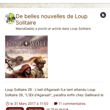
De belles nouvelles de Loup
Solitaire
MastaDaddy
a posté un article dans
Loup Solitaire
Loup Solitaire 29 : L'oeil d'Agarash !Le tant attendu Loup
Solitaire 29, "L'Œil d'Agarash", paraîtra enfin chez Gallimard le
18 mai prochain ! Il a bien sûr été attentivement relu par
le 31 Mars 2017 à 11:50
11 commentaires
Scriptarium, qui s'est assuré que la traduction respecte celle
(et 16 en plus)
askfageln
ben dever