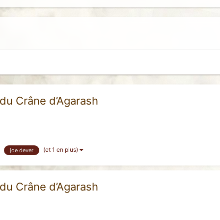
e du Crâne d’Agarash
(et 1 en plus)
joe dever
e du Crâne d’Agarash