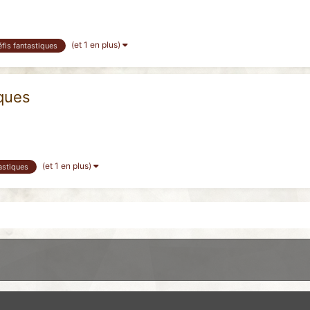
(et 1 en plus)
éfis fantastiques
iques
(et 1 en plus)
astiques