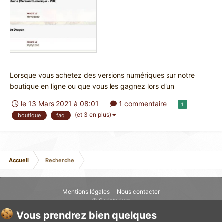
Lorsque vous achetez des versions numériques sur notre
boutique en ligne ou que vous les gagnez lors d'un
financement participatif, ces PDF ne vous sont pas envoyés
le 13 Mars 2021 à 08:01
1 commentaire
1
automatiquement : c'est à vous de les récupérer en suivant la
(et 3 en plus)
boutique
faq
méthode ci-dessous. Un fois connecté au site, dans la barre
de menu...
Accueil
Recherche
Mentions légales
Nous contacter
© Scriptarium
Vous prendrez bien quelques