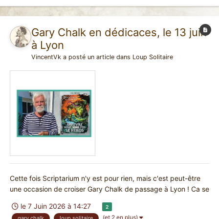
Gary Chalk en dédicaces, le 13 juin
à Lyon
VincentVk
a posté un article dans
Loup Solitaire
Cette fois Scriptarium n'y est pour rien, mais c'est peut-être
une occasion de croiser Gary Chalk de passage à Lyon ! Ca se
passe à la librairie la Benjamine, dans le 4e arrondissement de
le 7 Juin 2026 à 14:27
2
Lyon. Gary dédicacera les 7 Loup Solitaire de l'actuelle édition
(et 2 en plus)
gary chalk
loup solitaire