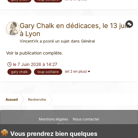
(tomes 2 à 8 – le tome 1 augmenté par...
Gary Chalk en dédicaces, le 13 juin
à Lyon
VincentVk
a posté un sujet dans
Général
Voir la publication complète.
le 7 Juin 2026 à 14:27
(et 2 en plus)
gary chalk
loup solitaire
Accueil
Recherche
Mentions légales
Nous contacter
© Scriptarium
Vous prendrez bien quelques